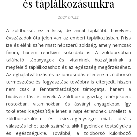
és táplálkozásunkra
2025.09.22.
A zöldborsó, ez a kicsi, de annál táplálóbb hüvelyes,
évszázadok óta jelen van az emberi táplálkozásban. Friss
íze és élénk színe miatt népszerű zöldség, amely nemcsak
finom, hanem rendkívül sokoldalú is. A zöldborsóban
található tápanyagok és vitaminok hozzájárulnak a
megfelelő táplálkozáshoz és az egészség megőrzéséhez.
Az éghajlatváltozás és az iparosodás ellenére a zöldborsó
termesztése és fogyasztása továbbra is elterjedt, hiszen
nem csak a fenntarthatóságot támogatja, hanem a
biodiverzitást is növeli. A zöldborsó gazdag fehérjékben,
rostokban, vitaminokban és ásványi anyagokban, így
tökéletes kiegészítője lehet a napi étrendnek. Emellett a
zöldborsókalória- és zsírszegénysége miatt ideális
választás lehet azok számára, akik figyelnek a testsúlyukra
és egészségükre. Továbbá, a zöldborsó különböző