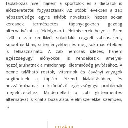
táplálkozás hívei, hanem a sportolók és a diétázók is
előszeretettel fogyasztanak. Az utóbbi években a zab
népszerűsége egyre inkább növekszik, hiszen sokan
keresnek természetes, tápanyagokban gazdag
alternatívákat a feldolgozott élelmiszerek helyett. Ezen
kívül a zab rendkívül sokoldalú: reggeli zabkásaként,
smoothie-kban, süteményekben és még sok más ételben
is felhasználható. A zab nemcsak ízletes, hanem
egészségügyi előnyökkel is rendelkezik, amelyek
hozzájárulhatnak a mindennapi életminőség javításához. A
benne található rostok, vitaminok és ásványi anyagok
segíthetnek a tápláló étrend kialakításában, és
hozzájárulhatnak a különböző egészségügyi problémák
megelőzéséhez. Mindemellett a zab glutenmentes
alternatívát is kínál a búza alapú élelmiszerekkel szemben,
…
TOVÁBB