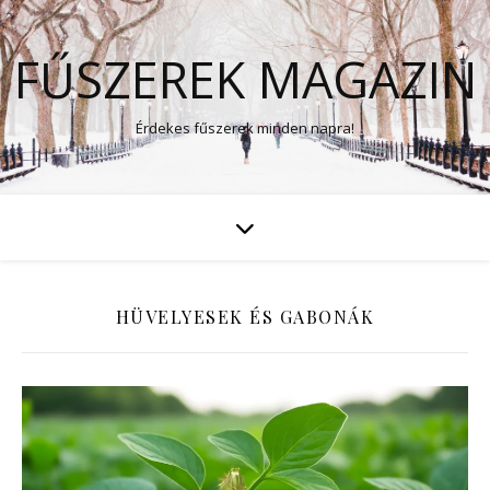
FŰSZEREK MAGAZIN
Érdekes fűszerek minden napra!
HÜVELYESEK ÉS GABONÁK