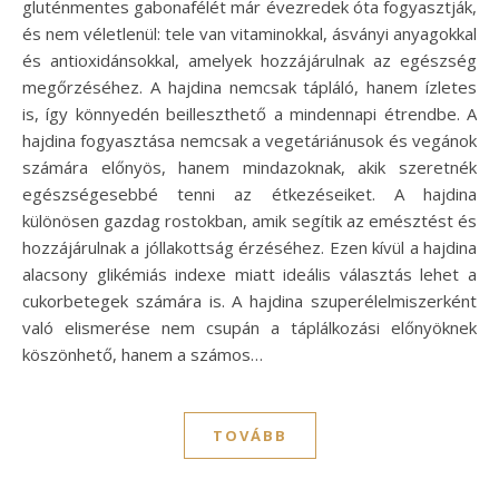
gluténmentes gabonafélét már évezredek óta fogyasztják,
és nem véletlenül: tele van vitaminokkal, ásványi anyagokkal
és antioxidánsokkal, amelyek hozzájárulnak az egészség
megőrzéséhez. A hajdina nemcsak tápláló, hanem ízletes
is, így könnyedén beilleszthető a mindennapi étrendbe. A
hajdina fogyasztása nemcsak a vegetáriánusok és vegánok
számára előnyös, hanem mindazoknak, akik szeretnék
egészségesebbé tenni az étkezéseiket. A hajdina
különösen gazdag rostokban, amik segítik az emésztést és
hozzájárulnak a jóllakottság érzéséhez. Ezen kívül a hajdina
alacsony glikémiás indexe miatt ideális választás lehet a
cukorbetegek számára is. A hajdina szuperélelmiszerként
való elismerése nem csupán a táplálkozási előnyöknek
köszönhető, hanem a számos…
TOVÁBB