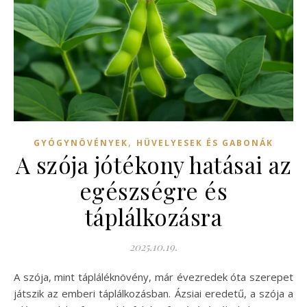
,
GYÓGYNÖVÉNYEK
HÜVELYESEK ÉS GABONÁK
A szója jótékony hatásai az
egészségre és
táplálkozásra
2025.10.19.
A szója, mint tápláléknövény, már évezredek óta szerepet
játszik az emberi táplálkozásban. Ázsiai eredetű, a szója a