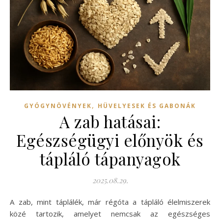
,
GYÓGYNÖVÉNYEK
HÜVELYESEK ÉS GABONÁK
A zab hatásai:
Egészségügyi előnyök és
tápláló tápanyagok
2025.08.29.
A zab, mint táplálék, már régóta a tápláló élelmiszerek
közé tartozik, amelyet nemcsak az egészséges