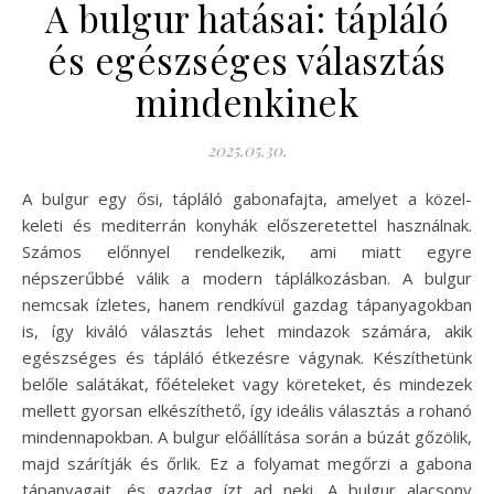
A bulgur hatásai: tápláló
és egészséges választás
mindenkinek
2025.05.30.
A bulgur egy ősi, tápláló gabonafajta, amelyet a közel-
keleti és mediterrán konyhák előszeretettel használnak.
Számos előnnyel rendelkezik, ami miatt egyre
népszerűbbé válik a modern táplálkozásban. A bulgur
nemcsak ízletes, hanem rendkívül gazdag tápanyagokban
is, így kiváló választás lehet mindazok számára, akik
egészséges és tápláló étkezésre vágynak. Készíthetünk
belőle salátákat, főételeket vagy köreteket, és mindezek
mellett gyorsan elkészíthető, így ideális választás a rohanó
mindennapokban. A bulgur előállítása során a búzát gőzölik,
majd szárítják és őrlik. Ez a folyamat megőrzi a gabona
tápanyagait, és gazdag ízt ad neki. A bulgur alacsony