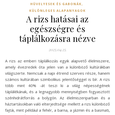
,
HÜVELYESEK ÉS GABONÁK
KÜLÖNLEGES ALAPANYAGOK
A rizs hatásai az
egészségre és
táplálkozásra nézve
2025.04.25.
A rizs az emberi táplálkozás egyik alapvető élelmiszere,
amely évezredek óta jelen van a különböző kultúrákban
világszerte. Nemcsak a napi étrend szerves része, hanem
számos kultúrában szimbolikus jelentőséggel is bír. A rizs
több mint 40% -át teszi ki a világ népességének
táplálékának, és a legnagyobb mennyiségben fogyasztott
szénhidrátforrás a bolygón. Az élelmiszeriparban és a
háztartásokban való elterjedtsége mellett a rizs különböző
fajtái, mint például a fehér, a barna, a jázmin és a basmati,