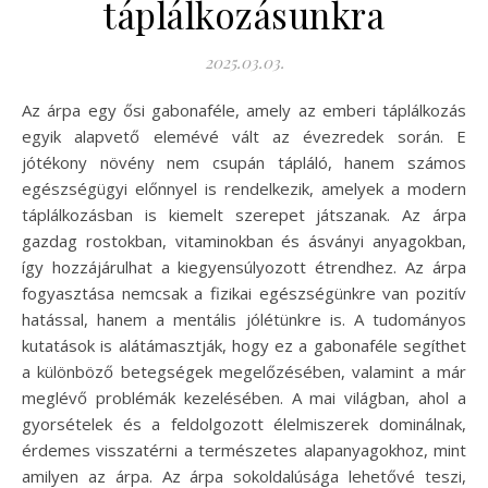
táplálkozásunkra
2025.03.03.
Az árpa egy ősi gabonaféle, amely az emberi táplálkozás
egyik alapvető elemévé vált az évezredek során. E
jótékony növény nem csupán tápláló, hanem számos
egészségügyi előnnyel is rendelkezik, amelyek a modern
táplálkozásban is kiemelt szerepet játszanak. Az árpa
gazdag rostokban, vitaminokban és ásványi anyagokban,
így hozzájárulhat a kiegyensúlyozott étrendhez. Az árpa
fogyasztása nemcsak a fizikai egészségünkre van pozitív
hatással, hanem a mentális jólétünkre is. A tudományos
kutatások is alátámasztják, hogy ez a gabonaféle segíthet
a különböző betegségek megelőzésében, valamint a már
meglévő problémák kezelésében. A mai világban, ahol a
gyorsételek és a feldolgozott élelmiszerek dominálnak,
érdemes visszatérni a természetes alapanyagokhoz, mint
amilyen az árpa. Az árpa sokoldalúsága lehetővé teszi,