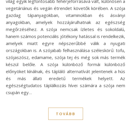
világ egyik legfontosabb fehérjeforrásává vált, különösen a
vegetáriánus és vegán étrendet követők körében. A szója
gazdag tápanyagokban, vitaminokban és ásványi
anyagokban, amelyek hozzájárulhatnak az egészség
megőrzéséhez. A szója nemcsak ízletes és sokoldalú,
hanem számos potenciális jótékony hatással is rendelkezik,
amelyek miatt egyre népszerűbbé válik a nyugati
országokban is. A szójabab felhasználása széleskörű: tofu,
szójaszósz, edamame, szója tej és még sok más termék
készül belőle. A szója különböző formái különböző
előnyöket kínálnak, és tápláló alternatívát jelentenek a hús
és más állati eredetű termékek helyett. Az
egészségtudatos táplálkozás hívei számára a szója nem
csupán egy…
TOVÁBB