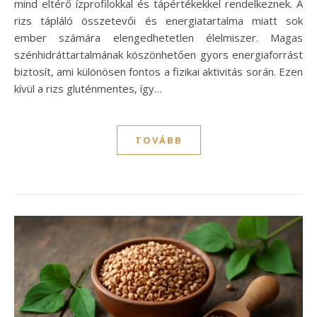
mind eltérő ízprofilokkal és tápértékekkel rendelkeznek. A
rizs tápláló összetevői és energiatartalma miatt sok
ember számára elengedhetetlen élelmiszer. Magas
szénhidráttartalmának köszönhetően gyors energiaforrást
biztosít, ami különösen fontos a fizikai aktivitás során. Ezen
kívül a rizs gluténmentes, így…
TOVÁBB