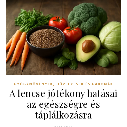
,
GYÓGYNÖVÉNYEK
HÜVELYESEK ÉS GABONÁK
A lencse jótékony hatásai
az egészségre és
táplálkozásra
2025.05.19.