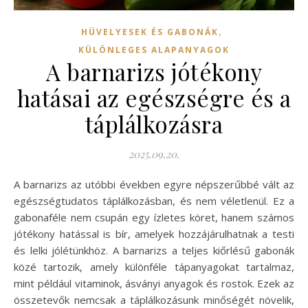
,
HÜVELYESEK ÉS GABONÁK
KÜLÖNLEGES ALAPANYAGOK
A barnarizs jótékony
hatásai az egészségre és a
táplálkozásra
2025.09.20.
A barnarizs az utóbbi években egyre népszerűbbé vált az
egészségtudatos táplálkozásban, és nem véletlenül. Ez a
gabonaféle nem csupán egy ízletes köret, hanem számos
jótékony hatással is bír, amelyek hozzájárulhatnak a testi
és lelki jólétünkhöz. A barnarizs a teljes kiőrlésű gabonák
közé tartozik, amely különféle tápanyagokat tartalmaz,
mint például vitaminok, ásványi anyagok és rostok. Ezek az
összetevők nemcsak a táplálkozásunk minőségét növelik,