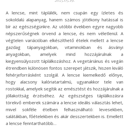
A lencse, mint táplálék, nem csupán egy ízletes és
sokoldalú alapanyag, hanem számos jótékony hatással is
bír az egészségünkre. Az utóbbi években egyre nagyobb
népszerűségnek örvend a lencse, és nem véletlenül. A
végtelen variációban elkészíthető ételek mellett a lencse
gazdag tápanyagokban, vitaminokban és ásványi
anyagokban, amelyek mind hozzájárulnak a
kiegyensúlyozott táplálkozáshoz. A vegetáriánus és vegán
étrendben különösen fontos szerepet játszik, hiszen kiváló
fehérjeforrásként szolgál. A lencse kiemelkedő előnye,
hogy alacsony kalóriatartalmú, ugyanakkor tele van
rostokkal, amelyek segítik az emésztést és hozzájárulnak a
jóllakottság érzéséhez. Az egészséges táplálkozásra
törekvő emberek számára a lencse ideális választás lehet,
mivel sokféle ételben felhasználható: levesekben,
salátákban, főételekben és akár desszertekben is. Emellett
a lencse fenntarthatóbb…