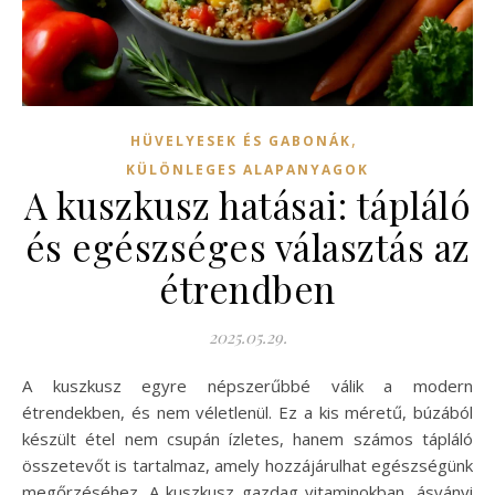
,
HÜVELYESEK ÉS GABONÁK
KÜLÖNLEGES ALAPANYAGOK
A kuszkusz hatásai: tápláló
és egészséges választás az
étrendben
2025.05.29.
A kuszkusz egyre népszerűbbé válik a modern
étrendekben, és nem véletlenül. Ez a kis méretű, búzából
készült étel nem csupán ízletes, hanem számos tápláló
összetevőt is tartalmaz, amely hozzájárulhat egészségünk
megőrzéséhez. A kuszkusz gazdag vitaminokban, ásványi