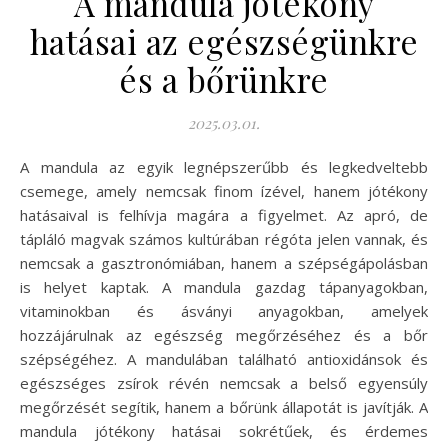
A mandula jótékony
hatásai az egészségünkre
és a bőrünkre
2025.03.01.
A mandula az egyik legnépszerűbb és legkedveltebb
csemege, amely nemcsak finom ízével, hanem jótékony
hatásaival is felhívja magára a figyelmet. Az apró, de
tápláló magvak számos kultúrában régóta jelen vannak, és
nemcsak a gasztronómiában, hanem a szépségápolásban
is helyet kaptak. A mandula gazdag tápanyagokban,
vitaminokban és ásványi anyagokban, amelyek
hozzájárulnak az egészség megőrzéséhez és a bőr
szépségéhez. A mandulában található antioxidánsok és
egészséges zsírok révén nemcsak a belső egyensúly
megőrzését segítik, hanem a bőrünk állapotát is javítják. A
mandula jótékony hatásai sokrétűek, és érdemes