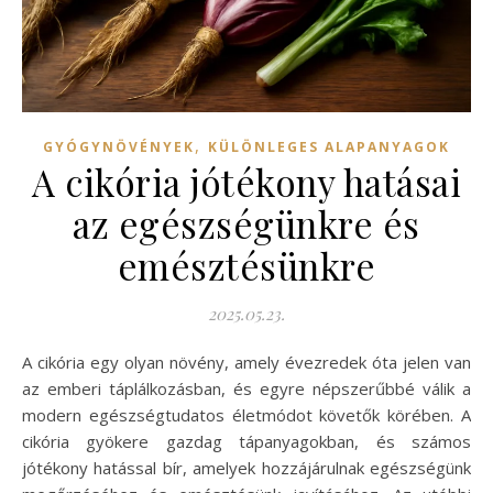
,
GYÓGYNÖVÉNYEK
KÜLÖNLEGES ALAPANYAGOK
A cikória jótékony hatásai
az egészségünkre és
emésztésünkre
2025.05.23.
A cikória egy olyan növény, amely évezredek óta jelen van
az emberi táplálkozásban, és egyre népszerűbbé válik a
modern egészségtudatos életmódot követők körében. A
cikória gyökere gazdag tápanyagokban, és számos
jótékony hatással bír, amelyek hozzájárulnak egészségünk