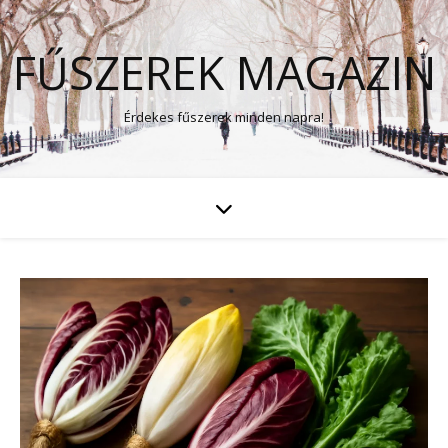
FŰSZEREK MAGAZIN
Érdekes fűszerek minden napra!