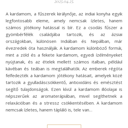
2025.04.25.
A kardamom, a fűszerek királynője, az indiai konyha egyik
legfontosabb eleme, amely nemcsak ízletes, hanem
számos jótékony hatással is bír. Ez a csodás fűszer a
gyömbérfélék családjába tartozik, és az ázsiai
országokban, különösen Indiában és Nepálban, már
évezredek óta használják. A kardamom különböző formái,
mint a zöld és a fekete kardamom, egyedi ízélményeket
nyújtanak, és az ételek mellett számos italban, például
kávéban és teában is megtalálhatók. Az emberek régóta
felfedezték a kardamom jótékony hatásait, amelyek közé
tartozik a gyulladáscsökkentő, antioxidáns és emésztést
segítő tulajdonságok. Ezen kívül a kardamom illóolajai is
népszerűek az aromaterápiában, mivel segíthetnek a
relaxációban és a stressz csökkentésében. A kardamom
nemcsak ízletes, hanem tápláló is, tele van…