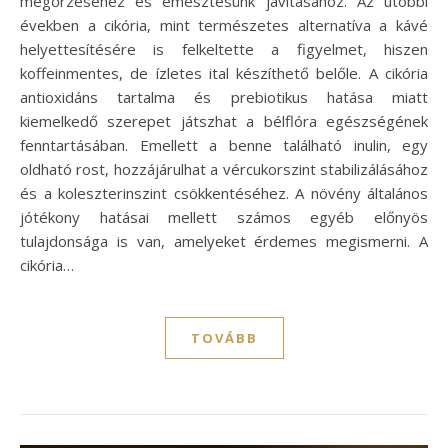
megőrzéséhez és emésztésünk javításához. Az utóbbi
években a cikória, mint természetes alternatíva a kávé
helyettesítésére is felkeltette a figyelmet, hiszen
koffeinmentes, de ízletes ital készíthető belőle. A cikória
antioxidáns tartalma és prebiotikus hatása miatt
kiemelkedő szerepet játszhat a bélflóra egészségének
fenntartásában. Emellett a benne található inulin, egy
oldható rost, hozzájárulhat a vércukorszint stabilizálásához
és a koleszterinszint csökkentéséhez. A növény általános
jótékony hatásai mellett számos egyéb előnyös
tulajdonsága is van, amelyeket érdemes megismerni. A
cikória…
TOVÁBB