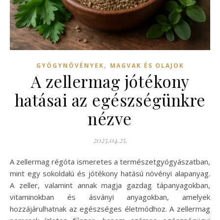
,
GYÓGYNÖVÉNYEK
MAGVAK ÉS OLAJOK
A zellermag jótékony
hatásai az egészségünkre
nézve
2025.04.25.
A zellermag régóta ismeretes a természetgyógyászatban,
mint egy sokoldalú és jótékony hatású növényi alapanyag.
A zeller, valamint annak magja gazdag tápanyagokban,
vitaminokban és ásványi anyagokban, amelyek
hozzájárulhatnak az egészséges életmódhoz. A zellermag