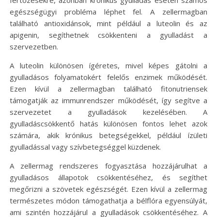
egészségügyi probléma léphet fel. A zellermagban
található antioxidánsok, mint például a luteolin és az
apigenin, segíthetnek csökkenteni a gyulladást a
szervezetben.
A luteolin különösen ígéretes, mivel képes gátolni a
gyulladásos folyamatokért felelős enzimek működését.
Ezen kívül a zellermagban található fitonutriensek
támogatják az immunrendszer működését, így segítve a
szervezetet a gyulladások kezelésében. A
gyulladáscsökkentő hatás különösen fontos lehet azok
számára, akik krónikus betegségekkel, például ízületi
gyulladással vagy szívbetegséggel küzdenek.
A zellermag rendszeres fogyasztása hozzájárulhat a
gyulladásos állapotok csökkentéséhez, és segíthet
megőrizni a szövetek egészségét. Ezen kívül a zellermag
természetes módon támogathatja a bélflóra egyensúlyát,
ami szintén hozzájárul a gyulladások csökkentéséhez. A