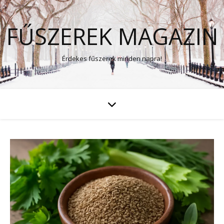
FŰSZEREK MAGAZIN
Érdekes fűszerek minden napra!