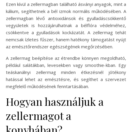
Ezen kívül a zellermagban található ásványi anyagok, mint a
kálium, segíthetnek a bél izmok normális működésében. A
zellermagban lévő antioxidánsok és gyulladáscsökkentő
vegyületek is hozzájárulhatnak a bélflóra védelméhez,
csökkentve a gyulladások kockázatát. A zellermag tehát
nemcsak ízletes fűszer, hanem hatékony támogatást nyújt
az emésztőrendszer egészségének megőrzésében.
A zellermag beépítése az étrendbe könnyen megoldható,
például salátákban, levesekben vagy smoothie-kban. Egy
teáskanálnyi zellermag minden étkezésnél jótékony
hatással lehet az emésztésre, és segíthet a szervezet
megfelelő működésének fenntartásában.
Hogyan használjuk a
zellermagot a
konyhában?