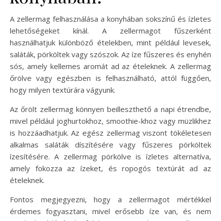
A zellermag felhasználása a konyhában sokszínű és ízletes
lehetőségeket kínál. A zellermagot fűszerként
használhatjuk különböző ételekben, mint például levesek,
saláták, pörköltek vagy szószok. Az íze fűszeres és enyhén
sós, amely kellemes aromát ad az ételeknek. A zellermag
őrölve vagy egészben is felhasználható, attól függően,
hogy milyen textúrára vágyunk.
Az őrölt zellermag könnyen beilleszthető a napi étrendbe,
mivel például joghurtokhoz, smoothie-khoz vagy müzlikhez
is hozzáadhatjuk. Az egész zellermag viszont tökéletesen
alkalmas saláták díszítésére vagy fűszeres pörköltek
ízesítésére. A zellermag pörkölve is ízletes alternatíva,
amely fokozza az ízeket, és ropogós textúrát ad az
ételeknek.
Fontos megjegyezni, hogy a zellermagot mértékkel
érdemes fogyasztani, mivel erősebb íze van, és nem