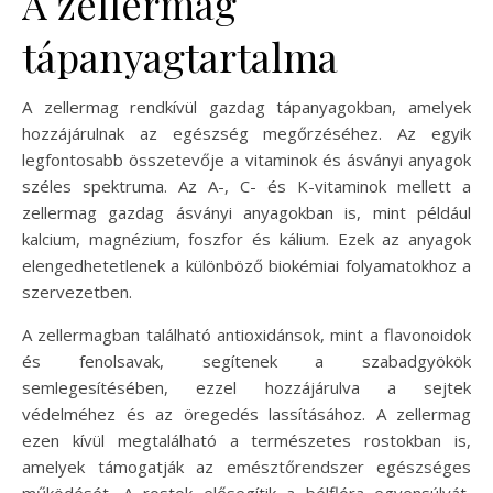
A zellermag
tápanyagtartalma
A zellermag rendkívül gazdag tápanyagokban, amelyek
hozzájárulnak az egészség megőrzéséhez. Az egyik
legfontosabb összetevője a vitaminok és ásványi anyagok
széles spektruma. Az A-, C- és K-vitaminok mellett a
zellermag gazdag ásványi anyagokban is, mint például
kalcium, magnézium, foszfor és kálium. Ezek az anyagok
elengedhetetlenek a különböző biokémiai folyamatokhoz a
szervezetben.
A zellermagban található antioxidánsok, mint a flavonoidok
és fenolsavak, segítenek a szabadgyökök
semlegesítésében, ezzel hozzájárulva a sejtek
védelméhez és az öregedés lassításához. A zellermag
ezen kívül megtalálható a természetes rostokban is,
amelyek támogatják az emésztőrendszer egészséges
működését. A rostok elősegítik a bélflóra egyensúlyát,