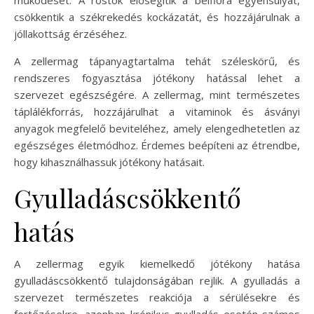
csökkentik a székrekedés kockázatát, és hozzájárulnak a
jóllakottság érzéséhez.
A zellermag tápanyagtartalma tehát széleskörű, és
rendszeres fogyasztása jótékony hatással lehet a
szervezet egészségére. A zellermag, mint természetes
táplálékforrás, hozzájárulhat a vitaminok és ásványi
anyagok megfelelő beviteléhez, amely elengedhetetlen az
egészséges életmódhoz. Érdemes beépíteni az étrendbe,
hogy kihasználhassuk jótékony hatásait.
Gyulladáscsökkentő
hatás
A zellermag egyik kiemelkedő jótékony hatása
gyulladáscsökkentő tulajdonságában rejlik. A gyulladás a
szervezet természetes reakciója a sérülésekre és
fertőzésekre, azonban krónikus gyulladás esetén számos