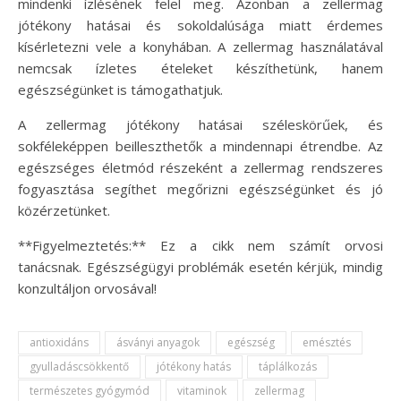
mindenki ízlésének felel meg. Azonban a zellermag
jótékony hatásai és sokoldalúsága miatt érdemes
kísérletezni vele a konyhában. A zellermag használatával
nemcsak ízletes ételeket készíthetünk, hanem
egészségünket is támogathatjuk.
A zellermag jótékony hatásai széleskörűek, és
sokféleképpen beilleszthetők a mindennapi étrendbe. Az
egészséges életmód részeként a zellermag rendszeres
fogyasztása segíthet megőrizni egészségünket és jó
közérzetünket.
**Figyelmeztetés:** Ez a cikk nem számít orvosi
tanácsnak. Egészségügyi problémák esetén kérjük, mindig
konzultáljon orvosával!
antioxidáns
ásványi anyagok
egészség
emésztés
gyulladáscsökkentő
jótékony hatás
táplálkozás
természetes gyógymód
vitaminok
zellermag