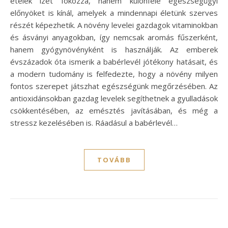
ételek ízét fokozza, hanem különféle egészségügyi
előnyöket is kínál, amelyek a mindennapi életünk szerves
részét képezhetik. A növény levelei gazdagok vitaminokban
és ásványi anyagokban, így nemcsak aromás fűszerként,
hanem gyógynövényként is használják. Az emberek
évszázadok óta ismerik a babérlevél jótékony hatásait, és
a modern tudomány is felfedezte, hogy a növény milyen
fontos szerepet játszhat egészségünk megőrzésében. Az
antioxidánsokban gazdag levelek segíthetnek a gyulladások
csökkentésében, az emésztés javításában, és még a
stressz kezelésében is. Ráadásul a babérlevél…
TOVÁBB