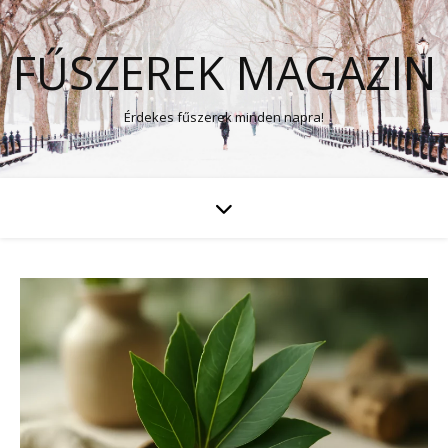
FŰSZEREK MAGAZIN
Érdekes fűszerek minden napra!