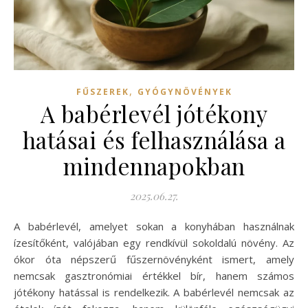
,
FŰSZEREK
GYÓGYNÖVÉNYEK
A babérlevél jótékony
hatásai és felhasználása a
mindennapokban
2025.06.27.
A babérlevél, amelyet sokan a konyhában használnak
ízesítőként, valójában egy rendkívül sokoldalú növény. Az
ókor óta népszerű fűszernövényként ismert, amely
nemcsak gasztronómiai értékkel bír, hanem számos
jótékony hatással is rendelkezik. A babérlevél nemcsak az