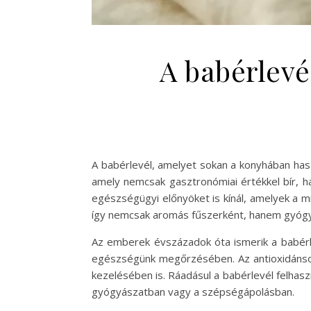
A babérlevé
A babérlevél, amelyet sokan a konyhában hasz
amely nemcsak gasztronómiai értékkel bír, h
egészségügyi előnyöket is kínál, amelyek a 
így nemcsak aromás fűszerként, hanem gyógyn
Az emberek évszázadok óta ismerik a babérle
egészségünk megőrzésében. Az antioxidánsok
kezelésében is. Ráadásul a babérlevél felhas
gyógyászatban vagy a szépségápolásban.