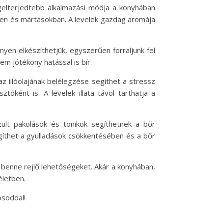
egelterjedtebb alkalmazási módja a konyhában
kben és mártásokban. A levelek gazdag aromája
en elkészíthetjük, egyszerűen forraljunk fel
em jótékony hatással is bír.
z illóolajának belélegzése segíthet a stressz
óként is. A levelek illata távol tarthatja a
ült pakolások és tonikok segíthetnek a bőr
gíthet a gyulladások csökkentésében és a bőr
 benne rejlő lehetőségeket. Akár a konyhában,
életben.
osoddal!