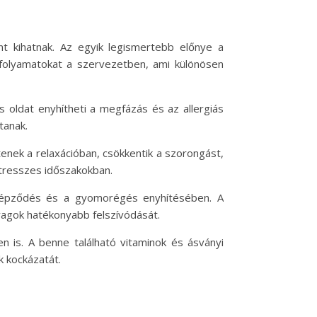
nt kihatnak. Az egyik legismertebb előnye a
s folyamatokat a szervezetben, ami különösen
s oldat enyhítheti a megfázás és az allergiás
tanak.
tenek a relaxációban, csökkentik a szorongást,
 stresszes időszakokban.
zképződés és a gyomorégés enyhítésében. A
nyagok hatékonyabb felszívódását.
 is. A benne található vitaminok és ásványi
k kockázatát.