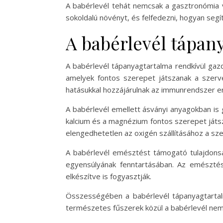
A babérlevél tehát nemcsak a gasztronómia 
sokoldalú növényt, és felfedezni, hogyan segí
A babérlevél tápan
A babérlevél tápanyagtartalma rendkívül gazd
amelyek fontos szerepet játszanak a szerv
hatásukkal hozzájárulnak az immunrendszer 
A babérlevél emellett ásványi anyagokban is 
kalcium és a magnézium fontos szerepet játs
elengedhetetlen az oxigén szállításához a sz
A babérlevél emésztést támogató tulajdonság
egyensúlyának fenntartásában. Az emésztés
elkészítve is fogyasztják.
Összességében a babérlevél tápanyagtartalm
természetes fűszerek közül a babérlevél nemc