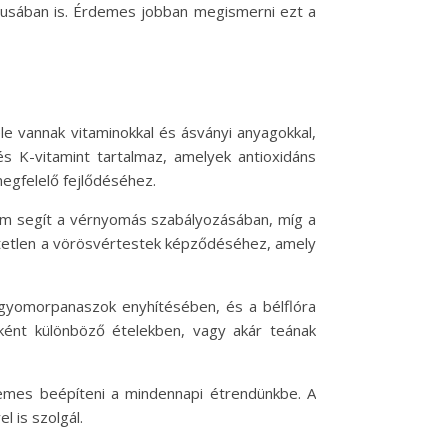
tusában is. Érdemes jobban megismerni ezt a
le vannak vitaminokkal és ásványi anyagokkal,
 K-vitamint tartalmaz, amelyek antioxidáns
egfelelő fejlődéséhez.
lium segít a vérnyomás szabályozásában, míg a
etetlen a vörösvértestek képződéséhez, amely
a gyomorpanaszok enyhítésében, és a bélflóra
ként különböző ételekben, vagy akár teának
demes beépíteni a mindennapi étrendünkbe. A
 is szolgál.