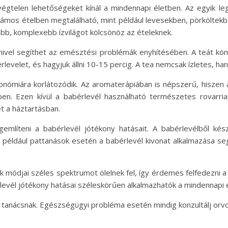
 végtelen lehetőségeket kínál a mindennapi életben. Az egyik l
számos ételben megtalálható, mint például levesekben, pörkölte
ebb, komplexebb ízvilágot kölcsönöz az ételeknek.
ivel segíthet az emésztési problémák enyhítésében. A teát könny
evelet, és hagyjuk állni 10-15 percig. A tea nemcsak ízletes, han
nómiára korlátozódik. Az aromaterápiában is népszerű, hiszen a
n. Ezen kívül a babérlevél használható természetes rovarriaszt
et a háztartásban.
mlíteni a babérlevél jótékony hatásait. A babérlevélből kész
, például pattanások esetén a babérlevél kivonat alkalmazása se
módjai széles spektrumot ölelnek fel, így érdemes felfedezni a
vél jótékony hatásai széleskörűen alkalmazhatók a mindennapi 
 tanácsnak. Egészségügyi probléma esetén mindig konzultálj orv