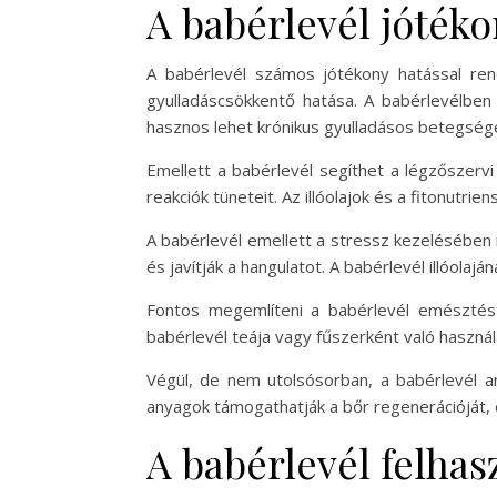
A babérlevél jótéko
A babérlevél számos jótékony hatással rend
gyulladáscsökkentő hatása. A babérlevélben 
hasznos lehet krónikus gyulladásos betegsé
Emellett a babérlevél segíthet a légzőszervi
reakciók tüneteit. Az illóolajok és a fitonutri
A babérlevél emellett a stressz kezelésében i
és javítják a hangulatot. A babérlevél illóolaj
Fontos megemlíteni a babérlevél emésztés
babérlevél teája vagy fűszerként való használ
Végül, de nem utolsósorban, a babérlevél a
anyagok támogathatják a bőr regenerációját, 
A babérlevél felha