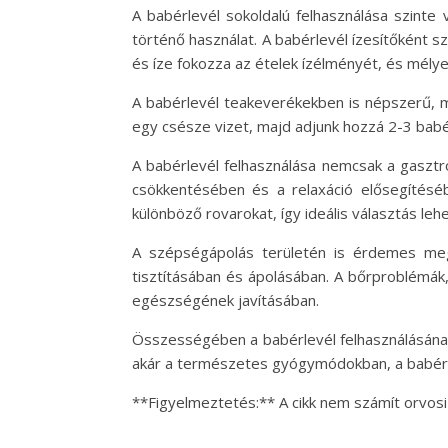
A babérlevél sokoldalú felhasználása szinte
történő használat. A babérlevél ízesítőként 
és íze fokozza az ételek ízélményét, és mély
A babérlevél teakeverékekben is népszerű, m
egy csésze vizet, majd adjunk hozzá 2-3 babérl
A babérlevél felhasználása nemcsak a gasztro
csökkentésében és a relaxáció elősegítésébe
különböző rovarokat, így ideális választás leh
A szépségápolás területén is érdemes mege
tisztításában és ápolásában. A bőrproblémák
egészségének javításában.
Összességében a babérlevél felhasználásának 
akár a természetes gyógymódokban, a babérle
**Figyelmeztetés:** A cikk nem számít orvosi