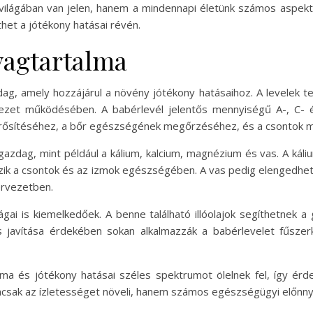
világában van jelen, hanem a mindennapi életünk számos aspek
thet a jótékony hatásai révén.
yagtartalma
ag, amely hozzájárul a növény jótékony hatásaihoz. A levelek te
ezet működésében. A babérlevél jelentős mennyiségű A-, C- és
erősítéséhez, a bőr egészségének megőrzéséhez, és a csontok m
gazdag, mint például a kálium, kalcium, magnézium és vas. A ká
zik a csontok és az izmok egészségében. A vas pedig elengedh
ervezetben.
ai is kiemelkedőek. A benne található illóolajok segíthetnek 
 javítása érdekében sokan alkalmazzák a babérlevelet fűszer
a és jótékony hatásai széles spektrumot ölelnek fel, így ér
sak az ízletességet növeli, hanem számos egészségügyi előnnyel