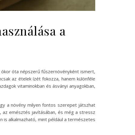
használása a
Az ókor óta népszerű fűszernövényként ismert,
csak az ételek ízét fokozza, hanem különféle
gazdagok vitaminokban és ásványi anyagokban,
ogy a növény milyen fontos szerepet játszhat
, az emésztés javításában, és még a stressz
n is alkalmazható, mint például a természetes