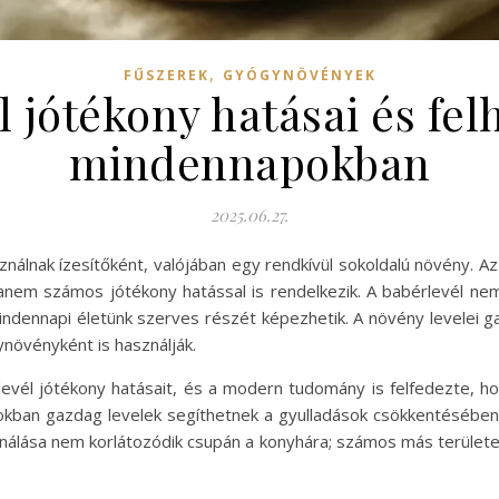
,
FŰSZEREK
GYÓGYNÖVÉNYEK
l jótékony hatásai és fel
mindennapokban
2025.06.27.
nálnak ízesítőként, valójában egy rendkívül sokoldalú növény. 
anem számos jótékony hatással is rendelkezik. A babérlevél nem
mindennapi életünk szerves részét képezhetik. A növény levelei 
övényként is használják.
vél jótékony hatásait, és a modern tudomány is felfedezte, h
ban gazdag levelek segíthetnek a gyulladások csökkentésében
ználása nem korlátozódik csupán a konyhára; számos más területe