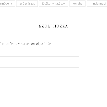
ernövény
gyógyászat
jótékony hatások
konyha
mindennapi 
SZÓLJ HOZZÁ
ző mezőket
*
karakterrel jelöltük