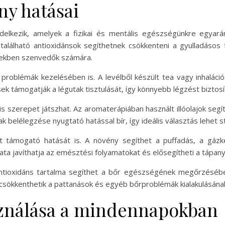
ny hatásai
elkezik, amelyek a fizikai és mentális egészségünkre egyará
található antioxidánsok segíthetnek csökkenteni a gyulladáso
gekben szenvedők számára.
 problémák kezelésében is. A levélből készült tea vagy inhaláció
ensek támogatják a légutak tisztulását, így könnyebb légzést biztosí
s szerepet játszhat. Az aromaterápiában használt illóolajok segí
ának belélegzése nyugtató hatással bír, így ideális választás lehet
t támogató hatását is. A növény segíthet a puffadás, a gá
ata javíthatja az emésztési folyamatokat és elősegítheti a tápa
ntioxidáns tartalma segíthet a bőr egészségének megőrzésében
csökkenthetik a pattanások és egyéb bőrproblémák kialakulásána
sználása a mindennapokban