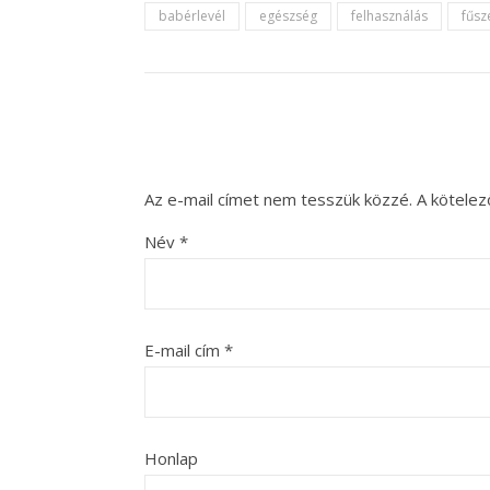
babérlevél
egészség
felhasználás
fűsz
Az e-mail címet nem tesszük közzé.
A kötele
Név
*
E-mail cím
*
Honlap