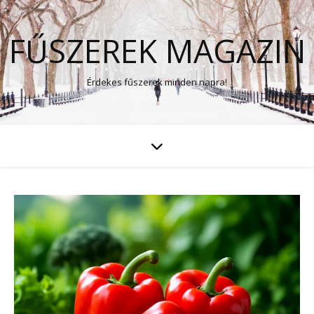
FŰSZEREK MAGAZIN
Érdekes fűszerek minden napra!