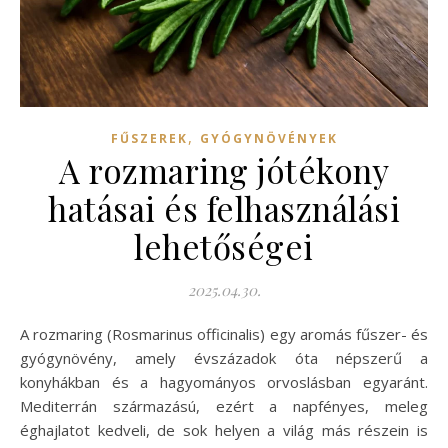
,
FŰSZEREK
GYÓGYNÖVÉNYEK
A rozmaring jótékony
hatásai és felhasználási
lehetőségei
2025.04.30.
A rozmaring (Rosmarinus officinalis) egy aromás fűszer- és
gyógy­növény, amely évszázadok óta népszerű a
konyhákban és a hagyományos orvoslásban egyaránt.
Mediterrán származású, ezért a napfényes, meleg
éghajlatot kedveli, de sok helyen a világ más részein is