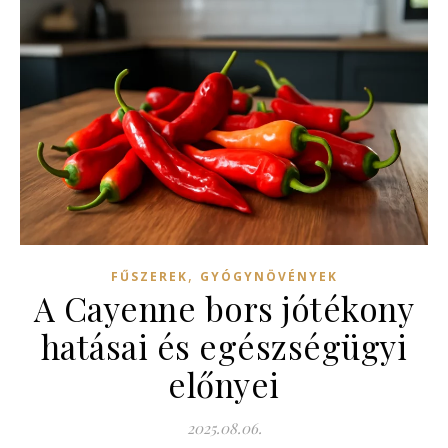
,
FŰSZEREK
GYÓGYNÖVÉNYEK
A Cayenne bors jótékony
hatásai és egészségügyi
előnyei
2025.08.06.