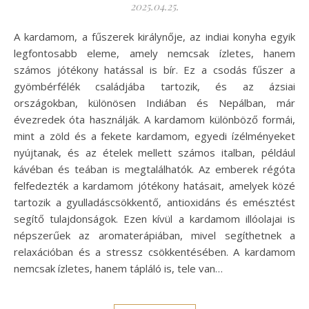
2025.04.25.
A kardamom, a fűszerek királynője, az indiai konyha egyik
legfontosabb eleme, amely nemcsak ízletes, hanem
számos jótékony hatással is bír. Ez a csodás fűszer a
gyömbérfélék családjába tartozik, és az ázsiai
országokban, különösen Indiában és Nepálban, már
évezredek óta használják. A kardamom különböző formái,
mint a zöld és a fekete kardamom, egyedi ízélményeket
nyújtanak, és az ételek mellett számos italban, például
kávéban és teában is megtalálhatók. Az emberek régóta
felfedezték a kardamom jótékony hatásait, amelyek közé
tartozik a gyulladáscsökkentő, antioxidáns és emésztést
segítő tulajdonságok. Ezen kívül a kardamom illóolajai is
népszerűek az aromaterápiában, mivel segíthetnek a
relaxációban és a stressz csökkentésében. A kardamom
nemcsak ízletes, hanem tápláló is, tele van…