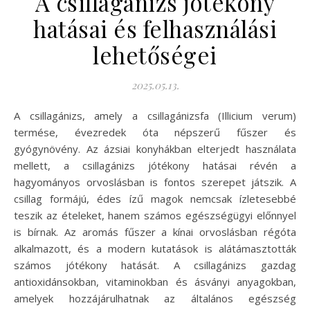
A csillagánizs jótékony
hatásai és felhasználási
lehetőségei
2025.05.13.
A csillagánizs, amely a csillagánizsfa (Illicium verum)
termése, évezredek óta népszerű fűszer és
gyógynövény. Az ázsiai konyhákban elterjedt használata
mellett, a csillagánizs jótékony hatásai révén a
hagyományos orvoslásban is fontos szerepet játszik. A
csillag formájú, édes ízű magok nemcsak ízletesebbé
teszik az ételeket, hanem számos egészségügyi előnnyel
is bírnak. Az aromás fűszer a kínai orvoslásban régóta
alkalmazott, és a modern kutatások is alátámasztották
számos jótékony hatását. A csillagánizs gazdag
antioxidánsokban, vitaminokban és ásványi anyagokban,
amelyek hozzájárulhatnak az általános egészség