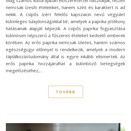
világ számos kultúrájában előszeretettel használják, hiszen
nemcsak ízesíti ételeinket, hanem színt és karaktert is ad
nekik. A csípős ízért felelős kapszaicin nevű vegyület
különleges tulajdonságokkal bír, amelyek a paprika jótékony
hatásainak alapját képezik. A csípős paprika fogyasztása
különösen népszerű a fűszeres ételeket kedvelő emberek
körében. Az erős paprika nemcsak ízletes, hanem számos
egészségügyi előnnyel is rendelkezik, amelyek a modern
táplálkozástudomány által is egyre inkább elismertek. Az
erős paprika hozzájárulhat a különböző betegségek
megelőzéséhez,…
TOVÁBB