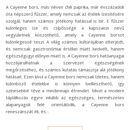
A Cayenne bors, más néven chili paprika, már évszázadok
óta népszerű fűszer, amely nemcsak az ételek ízesítésére
szolgál, hanem számos jótékony hatással is bír. E fűszer
különleges íze és csípőssége a kapszaicin nevű
vegyületnek köszönhető, amely a Cayenne borsot
különlegessé teszi. A világ számos kultúrájában elterjedt,
és nemcsak gasztronómiai értékei miatt kedvelt, hanem
egészségügyi előnyei miatt is. A Cayenne bors hatóanyagai
hozzájárulhatnak a szervezet egészségének
megőrzéséhez, és számos kutatás támasztja alá jótékony
hatásait. Ezen kívül a Cayenne bors nemcsak ízletes, hanem
különböző ételekbe is könnyen beilleszthető, így
színesebbé téve a mindennapi étrendet. Mivel a modern
táplálkozás egyre inkább az egészséges, természetes
alapanyagok felé orientálódik, a Cayenne bors
reneszánszát éli, és…