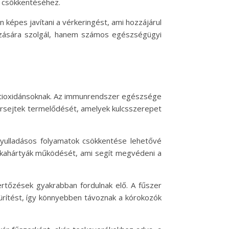
l csökkentéséhez.
 képes javítani a vérkeringést, ami hozzájárul
zására szolgál, hanem számos egészségügyi
antioxidánsoknak. Az immunrendszer egészsége
érsejtek termelődését, amelyek kulcsszerepet
gyulladásos folyamatok csökkentése lehetővé
álkahártyák működését, ami segít megvédeni a
rtőzések gyakrabban fordulnak elő. A fűszer
ürítést, így könnyebben távoznak a kórokozók