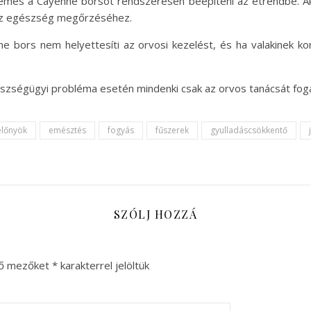
mes a Cayenne borsot rendszeresen beépíteni az étrendbe. Aká
az egészség megőrzéséhez.
 bors nem helyettesíti az orvosi kezelést, és ha valakinek k
gészségügyi probléma esetén mindenki csak az orvos tanácsát fog
előnyök
emésztés
fogyás
fűszerek
gyulladáscsökkentő
SZÓLJ HOZZÁ
ző mezőket
*
karakterrel jelöltük