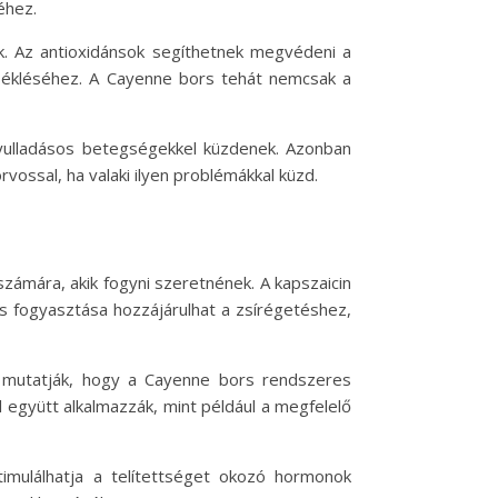
éhez.
ak. Az antioxidánsok segíthetnek megvédeni a
rsékléséhez. A Cayenne bors tehát nemcsak a
gyulladásos betegségekkel küzdenek. Azonban
vossal, ha valaki ilyen problémákkal küzd.
zámára, akik fogyni szeretnének. A kapszaicin
rs fogyasztása hozzájárulhat a zsírégetéshez,
t mutatják, hogy a Cayenne bors rendszeres
együtt alkalmazzák, mint például a megfelelő
timulálhatja a telítettséget okozó hormonok