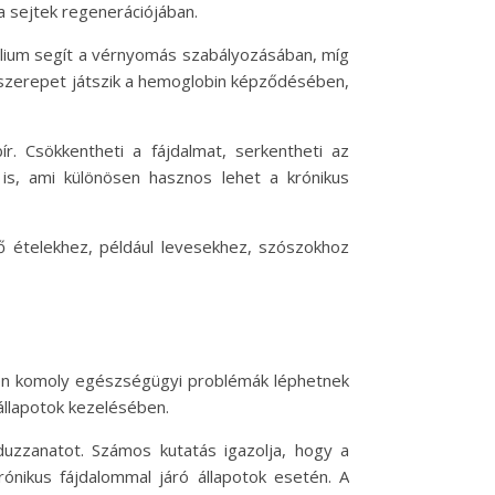
a sejtek regenerációjában.
álium segít a vérnyomás szabályozásában, míg
szerepet játszik a hemoglobin képződésében,
r. Csökkentheti a fájdalmat, serkentheti az
 is, ami különösen hasznos lehet a krónikus
 ételekhez, például levesekhez, szószokhoz
etén komoly egészségügyi problémák léphetnek
 állapotok kezelésében.
duzzanatot. Számos kutatás igazolja, hogy a
krónikus fájdalommal járó állapotok esetén. A