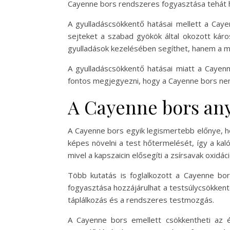
Cayenne bors rendszeres fogyasztása tehát h
A gyulladáscsökkentő hatásai mellett a Caye
sejteket a szabad gyökök által okozott kár
gyulladások kezelésében segíthet, hanem a m
A gyulladáscsökkentő hatásai miatt a Cayen
fontos megjegyezni, hogy a Cayenne bors nem h
A Cayenne bors any
A Cayenne bors egyik legismertebb előnye, ho
képes növelni a test hőtermelését, így a kal
mivel a kapszaicin elősegíti a zsírsavak oxidáci
Több kutatás is foglalkozott a Cayenne bo
fogyasztása hozzájárulhat a testsúlycsökken
táplálkozás és a rendszeres testmozgás.
A Cayenne bors emellett csökkentheti az ét