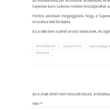
Az immunrendszer erősítése érdekében érde
Cayenne bors számos módon hozzájárulhat 
Fontos azonban megjegyezni, hogy a Cayenne
orvoshoz kell fordulnia.
Ez a cikk nem számít orvosi tanácsnak, és e
antioxidánsok
cayenne bors
egészségügyi 
vitaminok
Az e-mail címet nem tesszük közzé.
A kötele
Név
*