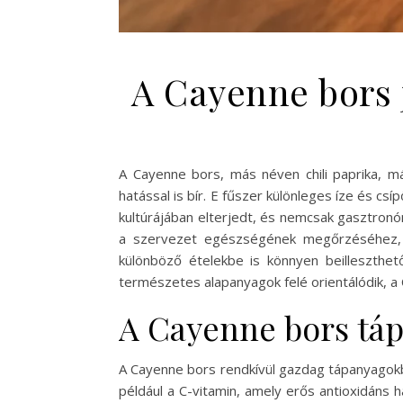
A Cayenne bors 
A Cayenne bors, más néven chili paprika, 
hatással is bír. E fűszer különleges íze és c
kultúrájában elterjedt, és nemcsak gasztronó
a szervezet egészségének megőrzéséhez, é
különböző ételekbe is könnyen beilleszthe
természetes alapanyagok felé orientálódik, a 
A Cayenne bors tá
A Cayenne bors rendkívül gazdag tápanyagokb
például a C-vitamin, amely erős antioxidáns 