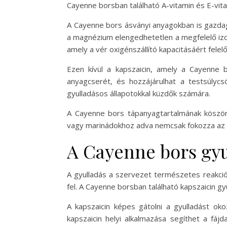
Cayenne borsban található A-vitamin és E-vit
A Cayenne bors ásványi anyagokban is gazdag
a magnézium elengedhetetlen a megfelelő iz
amely a vér oxigénszállító kapacitásáért felelő
Ezen kívül a kapszaicin, amely a Cayenne b
anyagcserét, és hozzájárulhat a testsúlycs
gyulladásos állapotokkal küzdők számára.
A Cayenne bors tápanyagtartalmának köszön
vagy marinádokhoz adva nemcsak fokozza az í
A Cayenne bors gyu
A gyulladás a szervezet természetes reakció
fel. A Cayenne borsban található kapszaicin g
A kapszaicin képes gátolni a gyulladást ok
kapszaicin helyi alkalmazása segíthet a fájd