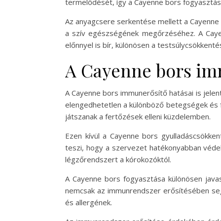
termelődését, így a Cayenne bors fogyasztása
Az anyagcsere serkentése mellett a Cayenne bo
a szív egészségének megőrzéséhez. A Caye
előnnyel is bír, különösen a testsúlycsökkent
A Cayenne bors im
A Cayenne bors immunerősítő hatásai is jele
elengedhetetlen a különböző betegségek és f
játszanak a fertőzések elleni küzdelemben.
Ezen kívül a Cayenne bors gyulladáscsökken
teszi, hogy a szervezet hatékonyabban védek
légzőrendszert a kórokozóktól.
A Cayenne bors fogyasztása különösen javas
nemcsak az immunrendszer erősítésében segít
és allergének.