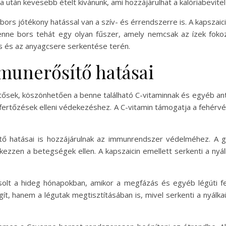
 után kevesebb ételt kívánunk, ami hozzájárulhat a kalóriabevite
rs jótékony hatással van a szív- és érrendszerre is. A kapszaicin
nne bors tehát egy olyan fűszer, amely nemcsak az ízek foko
és és az anyagcsere serkentése terén.
munerősítő hatásai
ntősek, köszönhetően a benne található C-vitaminnak és egyéb 
ertőzések elleni védekezéshez. A C-vitamin támogatja a fehérv
tő hatásai is hozzájárulnak az immunrendszer védelméhez. A 
ezzen a betegségek ellen. A kapszaicin emellett serkenti a ny
olt a hideg hónapokban, amikor a megfázás és egyéb légúti fe
, hanem a légutak megtisztításában is, mivel serkenti a nyálka