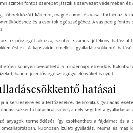
amin szintén fontos szerepet játszik a szervezet védelmében és 
, többek között káliumot, magnéziumot és vasat tartalmaz. A k
omműködéshez és a csontok egészségéhez. A vas pedig fontos 
s.
ors csípősségét okozza, szintén számos jótékony hatással bí
ökkentéshez. A kapszaicin emellett gyulladáscsökkentő hatású
hetően könnyen beépíthető a mindennapi étrendbe. Különböző
zeket, hanem jelentős egészségügyi előnyöket is nyújt.
lladáscsökkentő hatásai
ja a sérülésekre és a fertőzésekre, de krónikus gyulladás es
yulladáscsökkentő hatásáról ismert, amely segíthet a gyulladásos
ozó anyagok termelődését, így csökkentheti a fájdalmat és a 
alomcsillapításban, különösen ízületi gyulladás, reuma és más 