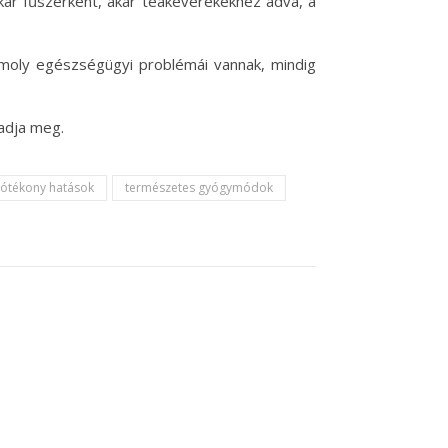
r fűszerként, akár teakeverékekhez adva, a
omoly egészségügyi problémái vannak, mindig
adja meg.
jótékony hatások
természetes gyógymódok