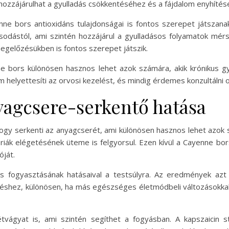
ozzájárulhat a gyulladás csökkentéséhez és a fájdalom enyhítés
nne bors antioxidáns tulajdonságai is fontos szerepet játszan
osodástól, ami szintén hozzájárul a gyulladásos folyamatok mé
egelőzésükben is fontos szerepet játszik.
ne bors különösen hasznos lehet azok számára, akik krónikus 
elyettesíti az orvosi kezelést, és mindig érdemes konzultálni or
agcsere-serkentő hatása
gy serkenti az anyagcserét, ami különösen hasznos lehet azok s
óriák elégetésének üteme is felgyorsul. Ezen kívül a Cayenne bo
óját.
rs fogyasztásának hatásaival a testsúlyra. Az eredmények az
téshez, különösen, ha más egészséges életmódbeli változásokkal 
vágyat is, ami szintén segíthet a fogyásban. A kapszaicin s