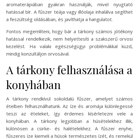
aromaterápiában gyakran használják, mivel nyugtató
hatással bír. A fűszer teája vagy illóolaja inhalálva segíthet
a feszültség oldásában, és javíthatja a hangulatot.
Fontos megemlíteni, hogy bár a tárkony számos jótékony
hatással rendelkezik, nem helyettesíti a szakszerű orvosi
kezelést. Ha valaki egészségügyi problémákkal küzd,
mindig konzultáljon orvosával.
A tárkony felhasználása a
konyhában
A tárkony rendkívül sokoldalú fűszer, amelyet számos
ételben felhasználhatunk. Az íze és aromája különlegessé
teszi az ételeket, így érdemes kísérletezni vele a
konyhában. A tárkony legjobban a húsételekhez illik,
különösen a csirke- és halételekhez. A fűszer enyhe,
fűszeres íze kiemeli a húsok természetes ízét, és remekül