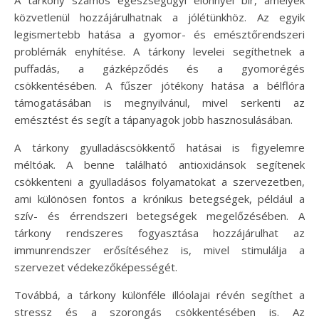
közvetlenül hozzájárulhatnak a jólétünkhöz. Az egyik
legismertebb hatása a gyomor- és emésztőrendszeri
problémák enyhítése. A tárkony levelei segíthetnek a
puffadás, a gázképződés és a gyomorégés
csökkentésében. A fűszer jótékony hatása a bélflóra
támogatásában is megnyilvánul, mivel serkenti az
emésztést és segít a tápanyagok jobb hasznosulásában.
A tárkony gyulladáscsökkentő hatásai is figyelemre
méltóak. A benne található antioxidánsok segítenek
csökkenteni a gyulladásos folyamatokat a szervezetben,
ami különösen fontos a krónikus betegségek, például a
szív- és érrendszeri betegségek megelőzésében. A
tárkony rendszeres fogyasztása hozzájárulhat az
immunrendszer erősítéséhez is, mivel stimulálja a
szervezet védekezőképességét.
Továbbá, a tárkony különféle illóolajai révén segíthet a
stressz és a szorongás csökkentésében is. Az