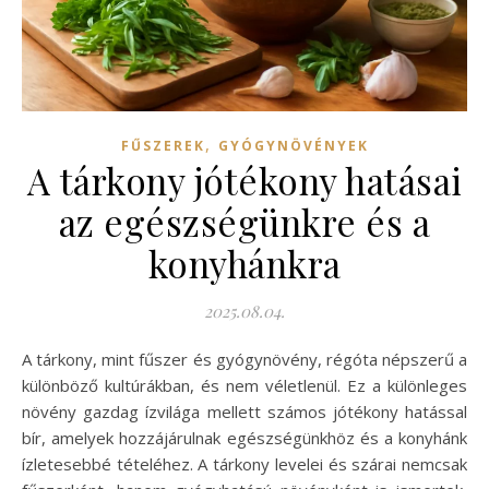
,
FŰSZEREK
GYÓGYNÖVÉNYEK
A tárkony jótékony hatásai
az egészségünkre és a
konyhánkra
2025.08.04.
A tárkony, mint fűszer és gyógynövény, régóta népszerű a
különböző kultúrákban, és nem véletlenül. Ez a különleges
növény gazdag ízvilága mellett számos jótékony hatással
bír, amelyek hozzájárulnak egészségünkhöz és a konyhánk
ízletesebbé tételéhez. A tárkony levelei és szárai nemcsak