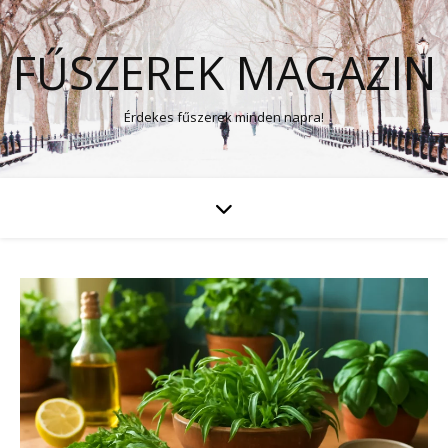
FŰSZEREK MAGAZIN
Érdekes fűszerek minden napra!