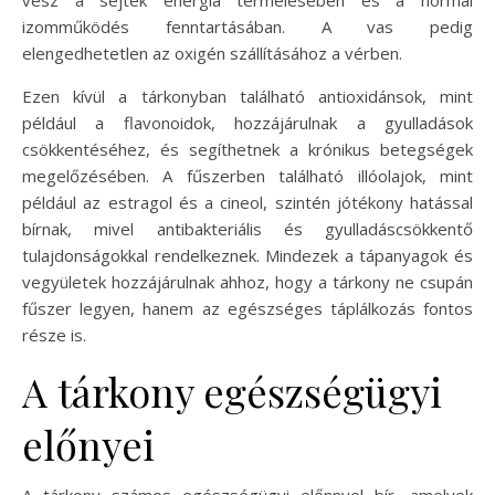
izomműködés fenntartásában. A vas pedig
elengedhetetlen az oxigén szállításához a vérben.
Ezen kívül a tárkonyban található antioxidánsok, mint
például a flavonoidok, hozzájárulnak a gyulladások
csökkentéséhez, és segíthetnek a krónikus betegségek
megelőzésében. A fűszerben található illóolajok, mint
például az estragol és a cineol, szintén jótékony hatással
bírnak, mivel antibakteriális és gyulladáscsökkentő
tulajdonságokkal rendelkeznek. Mindezek a tápanyagok és
vegyületek hozzájárulnak ahhoz, hogy a tárkony ne csupán
fűszer legyen, hanem az egészséges táplálkozás fontos
része is.
A tárkony egészségügyi
előnyei
A tárkony számos egészségügyi előnnyel bír, amelyek