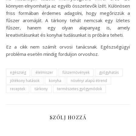
könnyen elnyomhatja az egyéb összetevők ízét. Különösen
friss formában érdemes adagolni, hogy megőrizzük a
fűszer aromáját. A tárkony tehát nemcsak egy ízletes
fűszer, hanem egy olyan alapanyag is, amely
kreativitásunkat és konyhai tudásunkat is próbára teheti.
Ez a cikk nem számít orvosi tanácsnak. Egészségügyi
probléma esetén mindig forduljon orvoshoz.
egészség
élelmiszer
fűszernövények
gyógyhatás
jótékony hatások
konyha
növényi alapú étrend
receptek
tárkony
természetes gyógymódok
SZÓLJ HOZZÁ