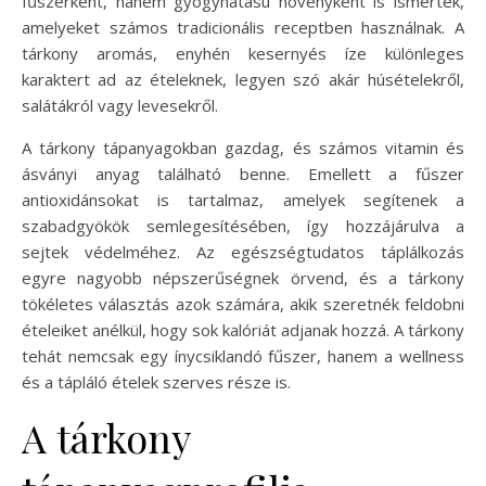
fűszerként, hanem gyógyhatású növényként is ismertek,
amelyeket számos tradicionális receptben használnak. A
tárkony aromás, enyhén kesernyés íze különleges
karaktert ad az ételeknek, legyen szó akár húsételekről,
salátákról vagy levesekről.
A tárkony tápanyagokban gazdag, és számos vitamin és
ásványi anyag található benne. Emellett a fűszer
antioxidánsokat is tartalmaz, amelyek segítenek a
szabadgyökök semlegesítésében, így hozzájárulva a
sejtek védelméhez. Az egészségtudatos táplálkozás
egyre nagyobb népszerűségnek örvend, és a tárkony
tökéletes választás azok számára, akik szeretnék feldobni
ételeiket anélkül, hogy sok kalóriát adjanak hozzá. A tárkony
tehát nemcsak egy ínycsiklandó fűszer, hanem a wellness
és a tápláló ételek szerves része is.
A tárkony