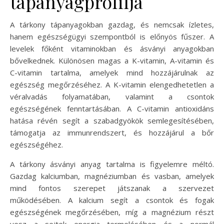
tápanyagprofilja
A tárkony tápanyagokban gazdag, és nemcsak ízletes,
hanem egészségügyi szempontból is előnyös fűszer. A
levelek főként vitaminokban és ásványi anyagokban
bővelkednek. Különösen magas a K-vitamin, A-vitamin és
C-vitamin tartalma, amelyek mind hozzájárulnak az
egészség megőrzéséhez. A K-vitamin elengedhetetlen a
véralvadás folyamatában, valamint a csontok
egészségének fenntartásában. A C-vitamin antioxidáns
hatása révén segít a szabadgyökök semlegesítésében,
támogatja az immunrendszert, és hozzájárul a bőr
egészségéhez.
A tárkony ásványi anyag tartalma is figyelemre méltó.
Gazdag kalciumban, magnéziumban és vasban, amelyek
mind fontos szerepet játszanak a szervezet
működésében. A kalcium segít a csontok és fogak
egészségének megőrzésében, míg a magnézium részt
vesz a sejtek energia termelésében és a normál