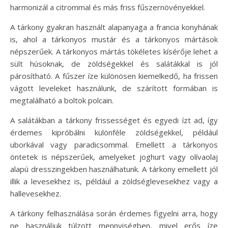
harmonizál a citrommal és más friss fűszernövényekkel.
A tárkony gyakran használt alapanyaga a francia konyhának
is, ahol a tárkonyos mustár és a tárkonyos mártások
népszerűek. A tárkonyos mártás tökéletes kísérője lehet a
sült húsoknak, de zöldségekkel és salátákkal is jól
párosítható. A fűszer íze különösen kiemelkedő, ha frissen
vágott leveleket használunk, de szárított formában is
megtalálható a boltok polcain.
A salátákban a tárkony frissességet és egyedi ízt ad, így
érdemes kipróbálni különféle zöldségekkel, például
uborkával vagy paradicsommal. Emellett a tárkonyos
öntetek is népszerűek, amelyeket joghurt vagy olívaolaj
alapú dresszingekben használhatunk. A tárkony emellett jól
illik a levesekhez is, például a zöldséglevesekhez vagy a
hallevesekhez.
A tárkony felhasználása során érdemes figyelni arra, hogy
ne használjuk túlzott mennyiségben, mivel erős íze