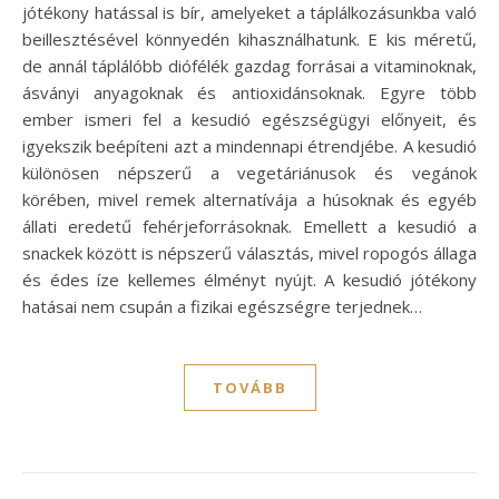
jótékony hatással is bír, amelyeket a táplálkozásunkba való
beillesztésével könnyedén kihasználhatunk. E kis méretű,
de annál táplálóbb diófélék gazdag forrásai a vitaminoknak,
ásványi anyagoknak és antioxidánsoknak. Egyre több
ember ismeri fel a kesudió egészségügyi előnyeit, és
igyekszik beépíteni azt a mindennapi étrendjébe. A kesudió
különösen népszerű a vegetáriánusok és vegánok
körében, mivel remek alternatívája a húsoknak és egyéb
állati eredetű fehérjeforrásoknak. Emellett a kesudió a
snackek között is népszerű választás, mivel ropogós állaga
és édes íze kellemes élményt nyújt. A kesudió jótékony
hatásai nem csupán a fizikai egészségre terjednek…
TOVÁBB