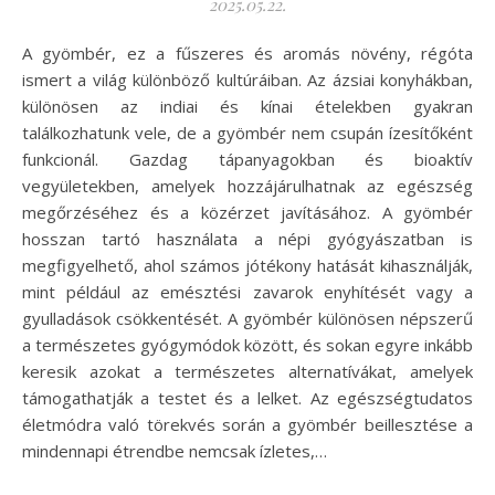
2025.05.22.
A gyömbér, ez a fűszeres és aromás növény, régóta
ismert a világ különböző kultúráiban. Az ázsiai konyhákban,
különösen az indiai és kínai ételekben gyakran
találkozhatunk vele, de a gyömbér nem csupán ízesítőként
funkcionál. Gazdag tápanyagokban és bioaktív
vegyületekben, amelyek hozzájárulhatnak az egészség
megőrzéséhez és a közérzet javításához. A gyömbér
hosszan tartó használata a népi gyógyászatban is
megfigyelhető, ahol számos jótékony hatását kihasználják,
mint például az emésztési zavarok enyhítését vagy a
gyulladások csökkentését. A gyömbér különösen népszerű
a természetes gyógymódok között, és sokan egyre inkább
keresik azokat a természetes alternatívákat, amelyek
támogathatják a testet és a lelket. Az egészségtudatos
életmódra való törekvés során a gyömbér beillesztése a
mindennapi étrendbe nemcsak ízletes,…