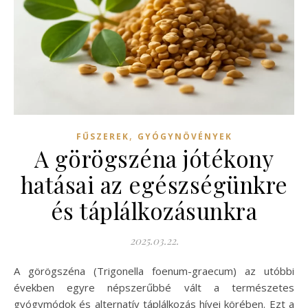
,
FŰSZEREK
GYÓGYNÖVÉNYEK
A görögszéna jótékony
hatásai az egészségünkre
és táplálkozásunkra
2025.03.22.
A görögszéna (Trigonella foenum-graecum) az utóbbi
években egyre népszerűbbé vált a természetes
gyógymódok és alternatív táplálkozás hívei körében. Ezt a