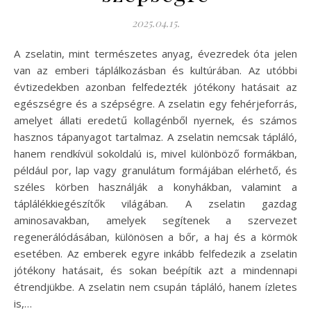
2025.04.15.
A zselatin, mint természetes anyag, évezredek óta jelen
van az emberi táplálkozásban és kultúrában. Az utóbbi
évtizedekben azonban felfedezték jótékony hatásait az
egészségre és a szépségre. A zselatin egy fehérjeforrás,
amelyet állati eredetű kollagénből nyernek, és számos
hasznos tápanyagot tartalmaz. A zselatin nemcsak tápláló,
hanem rendkívül sokoldalú is, mivel különböző formákban,
például por, lap vagy granulátum formájában elérhető, és
széles körben használják a konyhákban, valamint a
táplálékkiegészítők világában. A zselatin gazdag
aminosavakban, amelyek segítenek a szervezet
regenerálódásában, különösen a bőr, a haj és a körmök
esetében. Az emberek egyre inkább felfedezik a zselatin
jótékony hatásait, és sokan beépítik azt a mindennapi
étrendjükbe. A zselatin nem csupán tápláló, hanem ízletes
is,…