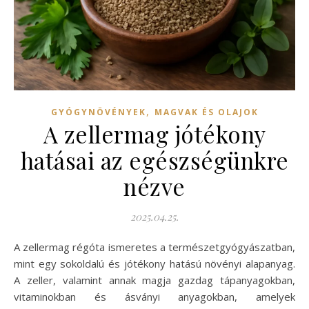
,
GYÓGYNÖVÉNYEK
MAGVAK ÉS OLAJOK
A zellermag jótékony
hatásai az egészségünkre
nézve
2025.04.25.
A zellermag régóta ismeretes a természetgyógyászatban,
mint egy sokoldalú és jótékony hatású növényi alapanyag.
A zeller, valamint annak magja gazdag tápanyagokban,
vitaminokban és ásványi anyagokban, amelyek