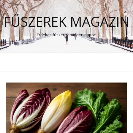
FŰSZEREK MAGAZIN
Érdekes fűszerek minden napra!