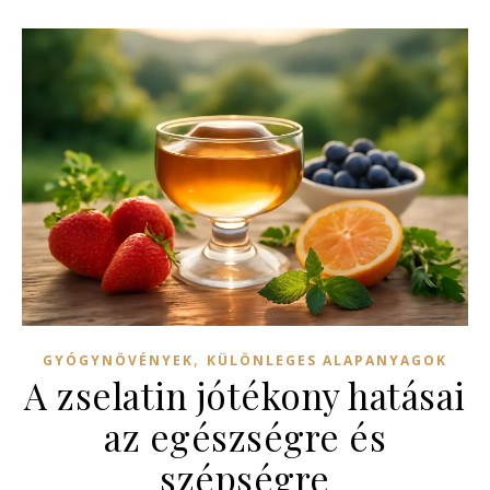
,
GYÓGYNÖVÉNYEK
KÜLÖNLEGES ALAPANYAGOK
A zselatin jótékony hatásai
az egészségre és
szépségre