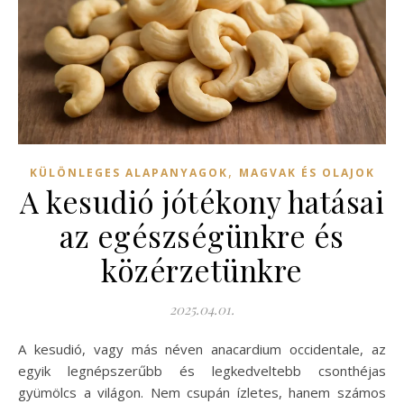
,
KÜLÖNLEGES ALAPANYAGOK
MAGVAK ÉS OLAJOK
A kesudió jótékony hatásai
az egészségünkre és
közérzetünkre
2025.04.01.
A kesudió, vagy más néven anacardium occidentale, az
egyik legnépszerűbb és legkedveltebb csonthéjas
gyümölcs a világon. Nem csupán ízletes, hanem számos