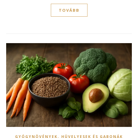
TOVÁBB
,
GYÓGYNÖVÉNYEK
HÜVELYESEK ÉS GABONÁK