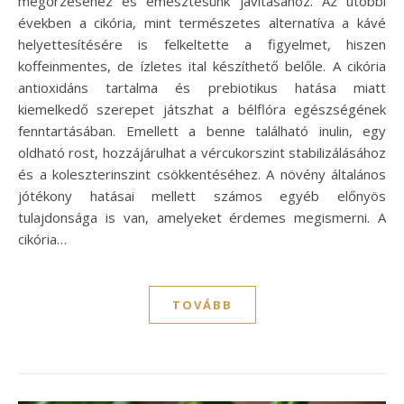
megőrzéséhez és emésztésünk javításához. Az utóbbi
években a cikória, mint természetes alternatíva a kávé
helyettesítésére is felkeltette a figyelmet, hiszen
koffeinmentes, de ízletes ital készíthető belőle. A cikória
antioxidáns tartalma és prebiotikus hatása miatt
kiemelkedő szerepet játszhat a bélflóra egészségének
fenntartásában. Emellett a benne található inulin, egy
oldható rost, hozzájárulhat a vércukorszint stabilizálásához
és a koleszterinszint csökkentéséhez. A növény általános
jótékony hatásai mellett számos egyéb előnyös
tulajdonsága is van, amelyeket érdemes megismerni. A
cikória…
TOVÁBB