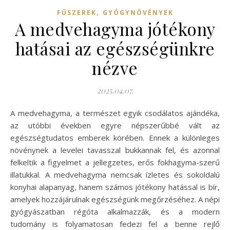
,
FŰSZEREK
GYÓGYNÖVÉNYEK
A medvehagyma jótékony
hatásai az egészségünkre
nézve
2025.04.07.
A medvehagyma, a természet egyik csodálatos ajándéka,
az utóbbi években egyre népszerűbbé vált az
egészségtudatos emberek körében. Ennek a különleges
növénynek a levelei tavasszal bukkannak fel, és azonnal
felkeltik a figyelmet a jellegzetes, erős fokhagyma-szerű
illatukkal. A medvehagyma nemcsak ízletes és sokoldalú
konyhai alapanyag, hanem számos jótékony hatással is bír,
amelyek hozzájárulnak egészségünk megőrzéséhez. A népi
gyógyászatban régóta alkalmazzák, és a modern
tudomány is folyamatosan fedezi fel a benne rejlő