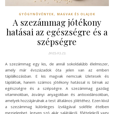
,
GYÓGYNÖVÉNYEK
MAGVAK ÉS OLAJOK
A szezámmag jótékony
hatásai az egészségre és a
szépségre
2025.03.23.
A szezámmag egy kis, de annál sokoldalúbb élelmiszer,
amely már évszázadok óta jelen van az emberi
táplálkozásban. E kis magvak nemcsak ízletesek és
táplálóak, hanem számos jótékony hatással is bírnak az
egészségre és a szépségre. A szezámmag gazdag
vitaminokban, ásványi anyagokban és antioxidánsokban,
amelyek hozzájárulnak a test általános jólétéhez. Ezen kívül
a szezámmag különleges ízvilágával sokféle ételben
megjelenhet, legyen szó akár salátákról, főételekről vagy