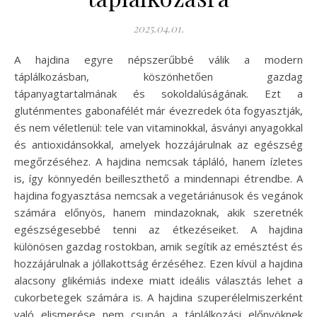
2025.04.01.
A hajdina egyre népszerűbbé válik a modern
táplálkozásban, köszönhetően gazdag
tápanyagtartalmának és sokoldalúságának. Ezt a
gluténmentes gabonafélét már évezredek óta fogyasztják,
és nem véletlenül: tele van vitaminokkal, ásványi anyagokkal
és antioxidánsokkal, amelyek hozzájárulnak az egészség
megőrzéséhez. A hajdina nemcsak tápláló, hanem ízletes
is, így könnyedén beilleszthető a mindennapi étrendbe. A
hajdina fogyasztása nemcsak a vegetáriánusok és vegánok
számára előnyös, hanem mindazoknak, akik szeretnék
egészségesebbé tenni az étkezéseiket. A hajdina
különösen gazdag rostokban, amik segítik az emésztést és
hozzájárulnak a jóllakottság érzéséhez. Ezen kívül a hajdina
alacsony glikémiás indexe miatt ideális választás lehet a
cukorbetegek számára is. A hajdina szuperélelmiszerként
való elismerése nem csupán a táplálkozási előnyöknek