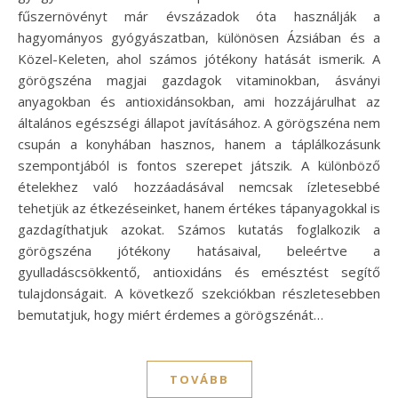
fűszernövényt már évszázadok óta használják a
hagyományos gyógyászatban, különösen Ázsiában és a
Közel-Keleten, ahol számos jótékony hatását ismerik. A
görögszéna magjai gazdagok vitaminokban, ásványi
anyagokban és antioxidánsokban, ami hozzájárulhat az
általános egészségi állapot javításához. A görögszéna nem
csupán a konyhában hasznos, hanem a táplálkozásunk
szempontjából is fontos szerepet játszik. A különböző
ételekhez való hozzáadásával nemcsak ízletesebbé
tehetjük az étkezéseinket, hanem értékes tápanyagokkal is
gazdagíthatjuk azokat. Számos kutatás foglalkozik a
görögszéna jótékony hatásaival, beleértve a
gyulladáscsökkentő, antioxidáns és emésztést segítő
tulajdonságait. A következő szekciókban részletesebben
bemutatjuk, hogy miért érdemes a görögszénát…
TOVÁBB