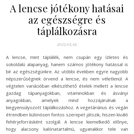
A lencse jótékony hatásai
az egészségre és
táplálkozásra
2025.05.19.
A lencse, mint táplálék, nem csupán egy ízletes és
sokoldalú alapanyag, hanem számos jótékony hatással is
bír az egészségünkre. Az utóbbi években egyre nagyobb
népszerűségnek örvend a lencse, és nem véletlenül. A
végtelen variációban elkészíthető ételek mellett a lencse
gazdag tápanyagokban, vitaminokban és ásványi
anyagokban, amelyek mind hozzájárulnak a
kiegyensúlyozott táplálkozáshoz. A vegetáriánus és vegán
étrendben különösen fontos szerepet játszik, hiszen kiváló
fehérjeforrásként szolgál. A lencse kiemelkedő előnye,
hogy alacsony kalóriatartalmú, ugyanakkor tele van