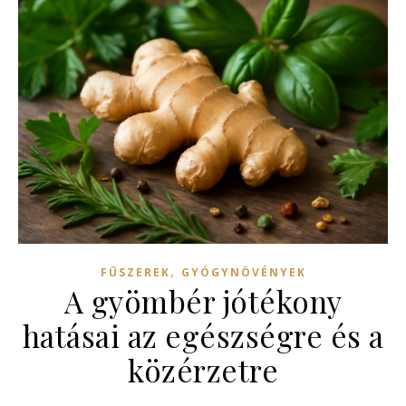
,
FŰSZEREK
GYÓGYNÖVÉNYEK
A gyömbér jótékony
hatásai az egészségre és a
közérzetre