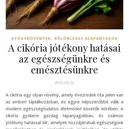
,
GYÓGYNÖVÉNYEK
KÜLÖNLEGES ALAPANYAGOK
A cikória jótékony hatásai
az egészségünkre és
emésztésünkre
2025.05.23.
A cikória egy olyan növény, amely évezredek óta jelen van
az emberi táplálkozásban, és egyre népszerűbbé válik a
modern egészségtudatos életmódot követők körében. A
cikória gyökere gazdag tápanyagokban, és számos
jótékony hatással bír, amelyek hozzájárulnak egészségünk