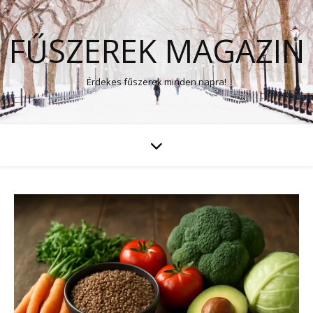
FŰSZEREK MAGAZIN
Érdekes fűszerek minden napra!