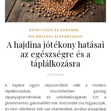
,
HÜVELYESEK ÉS GABONÁK
KÜLÖNLEGES ALAPANYAGOK
A hajdina jótékony hatásai
az egészségre és a
táplálkozásra
2025.04.01.
A hajdina egyre népszerűbbé válik a modern
táplálkozásban, köszönhetően gazdag
tápanyagtartalmának és sokoldalúságának. Ezt a
gluténmentes gabonafélét már évezredek óta fogyasztják,
és nem véletlenül: tele van vitaminokkal, ásványi anyagokkal