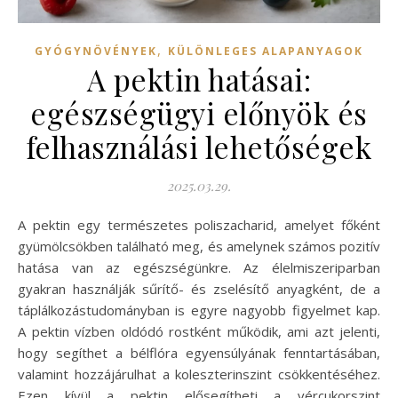
,
GYÓGYNÖVÉNYEK
KÜLÖNLEGES ALAPANYAGOK
A pektin hatásai:
egészségügyi előnyök és
felhasználási lehetőségek
2025.03.29.
A pektin egy természetes poliszacharid, amelyet főként
gyümölcsökben található meg, és amelynek számos pozitív
hatása van az egészségünkre. Az élelmiszeriparban
gyakran használják sűrítő- és zselésítő anyagként, de a
táplálkozástudományban is egyre nagyobb figyelmet kap.
A pektin vízben oldódó rostként működik, ami azt jelenti,
hogy segíthet a bélflóra egyensúlyának fenntartásában,
valamint hozzájárulhat a koleszterinszint csökkentéséhez.
Ezen kívül a pektin elősegítheti a vércukorszint