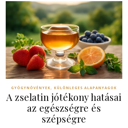
,
GYÓGYNÖVÉNYEK
KÜLÖNLEGES ALAPANYAGOK
A zselatin jótékony hatásai
az egészségre és
szépségre