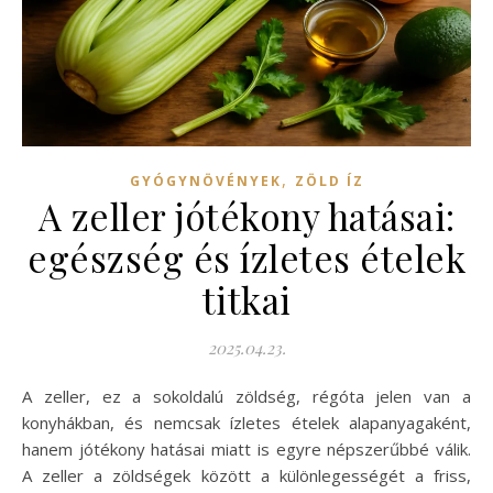
,
GYÓGYNÖVÉNYEK
ZÖLD ÍZ
A zeller jótékony hatásai:
egészség és ízletes ételek
titkai
2025.04.23.
A zeller, ez a sokoldalú zöldség, régóta jelen van a
konyhákban, és nemcsak ízletes ételek alapanyagaként,
hanem jótékony hatásai miatt is egyre népszerűbbé válik.
A zeller a zöldségek között a különlegességét a friss,