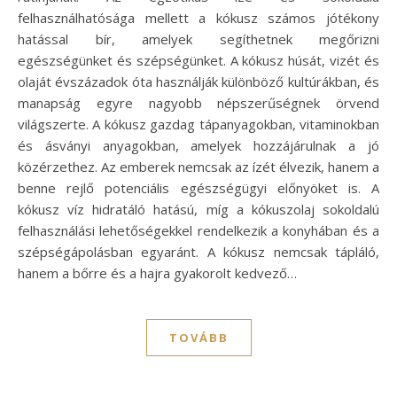
felhasználhatósága mellett a kókusz számos jótékony
hatással bír, amelyek segíthetnek megőrizni
egészségünket és szépségünket. A kókusz húsát, vizét és
olaját évszázadok óta használják különböző kultúrákban, és
manapság egyre nagyobb népszerűségnek örvend
világszerte. A kókusz gazdag tápanyagokban, vitaminokban
és ásványi anyagokban, amelyek hozzájárulnak a jó
közérzethez. Az emberek nemcsak az ízét élvezik, hanem a
benne rejlő potenciális egészségügyi előnyöket is. A
kókusz víz hidratáló hatású, míg a kókuszolaj sokoldalú
felhasználási lehetőségekkel rendelkezik a konyhában és a
szépségápolásban egyaránt. A kókusz nemcsak tápláló,
hanem a bőrre és a hajra gyakorolt kedvező…
TOVÁBB