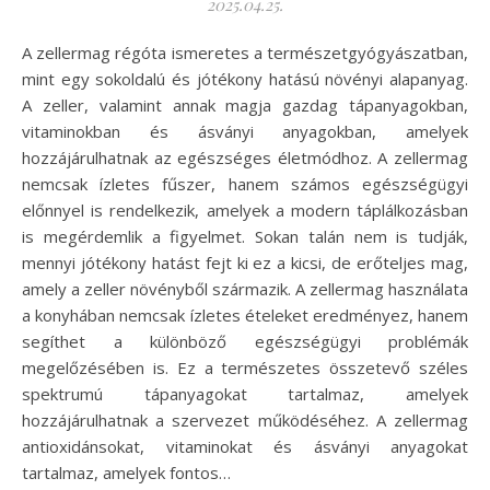
2025.04.25.
A zellermag régóta ismeretes a természetgyógyászatban,
mint egy sokoldalú és jótékony hatású növényi alapanyag.
A zeller, valamint annak magja gazdag tápanyagokban,
vitaminokban és ásványi anyagokban, amelyek
hozzájárulhatnak az egészséges életmódhoz. A zellermag
nemcsak ízletes fűszer, hanem számos egészségügyi
előnnyel is rendelkezik, amelyek a modern táplálkozásban
is megérdemlik a figyelmet. Sokan talán nem is tudják,
mennyi jótékony hatást fejt ki ez a kicsi, de erőteljes mag,
amely a zeller növényből származik. A zellermag használata
a konyhában nemcsak ízletes ételeket eredményez, hanem
segíthet a különböző egészségügyi problémák
megelőzésében is. Ez a természetes összetevő széles
spektrumú tápanyagokat tartalmaz, amelyek
hozzájárulhatnak a szervezet működéséhez. A zellermag
antioxidánsokat, vitaminokat és ásványi anyagokat
tartalmaz, amelyek fontos…