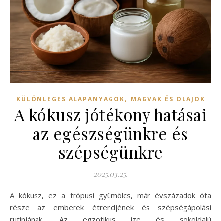
,
KÜLÖNLEGES ALAPANYAGOK
MAGVAK ÉS OLAJOK
A kókusz jótékony hatásai
az egészségünkre és
szépségünkre
2025.03.25.
A kókusz, ez a trópusi gyümölcs, már évszázadok óta
része az emberek étrendjének és szépségápolási
rutinjának. Az egzotikus íze és sokoldalú