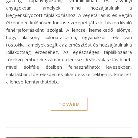
gazdag tápanyagokban, vitaminokban és ásványi
anyagokban, amelyek mind hozzájárulnak a
kiegyensúlyozott táplálkozáshoz. A vegetáriánus és vegán
étrendben különösen fontos szerepet játszik, hiszen kiváló
fehérjeforrásként szolgál. A lencse kiemelkedő előnye,
hogy alacsony kalóriatartalmú, ugyanakkor tele van
rostokkal, amelyek segítik az emésztést és hozzájárulnak a
jóllakottság érzéséhez. Az egészséges táplálkozásra
törekvő emberek számára a lencse ideális választás lehet,
mivel sokféle ételben felhasználható: levesekben,
salátákban, főételekben és akár desszertekben is. Emellett
a lencse fenntarthatóbb…
TOVÁBB