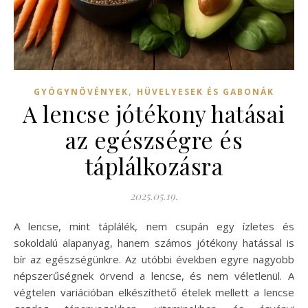
,
GYÓGYNÖVÉNYEK
HÜVELYESEK ÉS GABONÁK
A lencse jótékony hatásai
az egészségre és
táplálkozásra
2025.05.19.
A lencse, mint táplálék, nem csupán egy ízletes és
sokoldalú alapanyag, hanem számos jótékony hatással is
bír az egészségünkre. Az utóbbi években egyre nagyobb
népszerűségnek örvend a lencse, és nem véletlenül. A
végtelen variációban elkészíthető ételek mellett a lencse