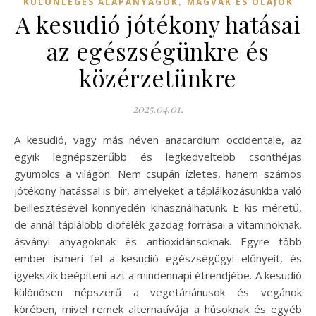
,
KÜLÖNLEGES ALAPANYAGOK
MAGVAK ÉS OLAJOK
A kesudió jótékony hatásai
az egészségünkre és
közérzetünkre
2025.04.01.
A kesudió, vagy más néven anacardium occidentale, az
egyik legnépszerűbb és legkedveltebb csonthéjas
gyümölcs a világon. Nem csupán ízletes, hanem számos
jótékony hatással is bír, amelyeket a táplálkozásunkba való
beillesztésével könnyedén kihasználhatunk. E kis méretű,
de annál táplálóbb diófélék gazdag forrásai a vitaminoknak,
ásványi anyagoknak és antioxidánsoknak. Egyre több
ember ismeri fel a kesudió egészségügyi előnyeit, és
igyekszik beépíteni azt a mindennapi étrendjébe. A kesudió
különösen népszerű a vegetáriánusok és vegánok
körében, mivel remek alternatívája a húsoknak és egyéb