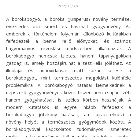
2025.04.01.
A borókabogyó, a boróka (Juniperus) növény termése,
évezredek óta ismert és használt gyógynövény. Az
emberek a történelem folyamán különböző kultúrákban
felfedezték a benne rejlő előnyöket, és számos
hagyományos orvoslási módszerben alkalmazták. A
borókabogyó nemcsak ízletes, hanem tápanyagokban
gazdag is, amely hozzájárulhat a testi-lelki jóléthez. Az
illóolajai és antioxidánsai miatt sokan keresik a
borókabogyót, mint természetes megoldást különféle
problémákra. A borókabogyó hatásai kiemelkednek a
népszerű gyógynövények közül, hiszen nem csupán ízét,
hanem gyógyhatásait is széles körben használják. A
modern kutatások is egyre inkább felfedezik a
borókabogyó jótékony hatásait, ami újraértelmezi a
növény helyét a természetes gyógymódok között. A
borókabogyóval kapcsolatos tudományos ismeretek
mellett a hagyományos felhasználási módok is fontos