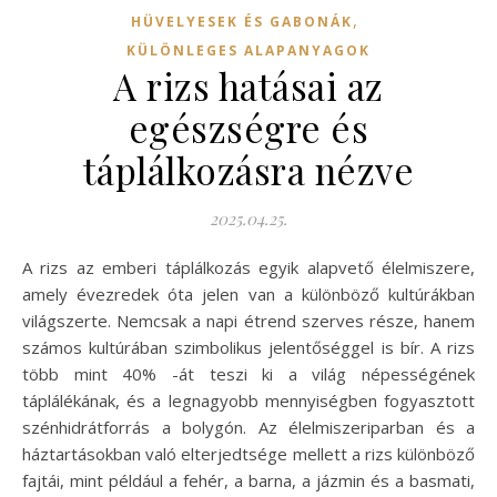
,
HÜVELYESEK ÉS GABONÁK
KÜLÖNLEGES ALAPANYAGOK
A rizs hatásai az
egészségre és
táplálkozásra nézve
2025.04.25.
A rizs az emberi táplálkozás egyik alapvető élelmiszere,
amely évezredek óta jelen van a különböző kultúrákban
világszerte. Nemcsak a napi étrend szerves része, hanem
számos kultúrában szimbolikus jelentőséggel is bír. A rizs
több mint 40% -át teszi ki a világ népességének
táplálékának, és a legnagyobb mennyiségben fogyasztott
szénhidrátforrás a bolygón. Az élelmiszeriparban és a
háztartásokban való elterjedtsége mellett a rizs különböző
fajtái, mint például a fehér, a barna, a jázmin és a basmati,