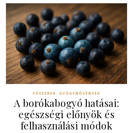
,
FŰSZEREK
GYÓGYNÖVÉNYEK
A borókabogyó hatásai:
egészségi előnyök és
felhasználási módok