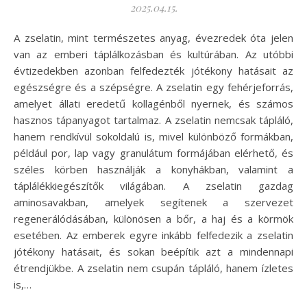
2025.04.15.
A zselatin, mint természetes anyag, évezredek óta jelen
van az emberi táplálkozásban és kultúrában. Az utóbbi
évtizedekben azonban felfedezték jótékony hatásait az
egészségre és a szépségre. A zselatin egy fehérjeforrás,
amelyet állati eredetű kollagénből nyernek, és számos
hasznos tápanyagot tartalmaz. A zselatin nemcsak tápláló,
hanem rendkívül sokoldalú is, mivel különböző formákban,
például por, lap vagy granulátum formájában elérhető, és
széles körben használják a konyhákban, valamint a
táplálékkiegészítők világában. A zselatin gazdag
aminosavakban, amelyek segítenek a szervezet
regenerálódásában, különösen a bőr, a haj és a körmök
esetében. Az emberek egyre inkább felfedezik a zselatin
jótékony hatásait, és sokan beépítik azt a mindennapi
étrendjükbe. A zselatin nem csupán tápláló, hanem ízletes
is,…